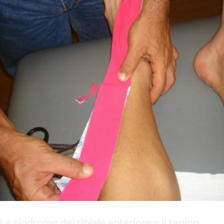
Libri
Video
Taping System®
Clients
Contatti
La sindrome del tibiale anteriore e il taping