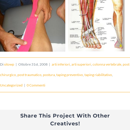
Di
sitowp
|
Ottobre 31st, 2008
|
arti inferiori
,
arti superiori
,
colonna vertebrale
,
post
chirurgico
,
post traumatico
,
postura
,
taping preventivo
,
taping riabilitativo
,
Uncategorized
|
0 Commenti
Share This Project With Other
Creatives!