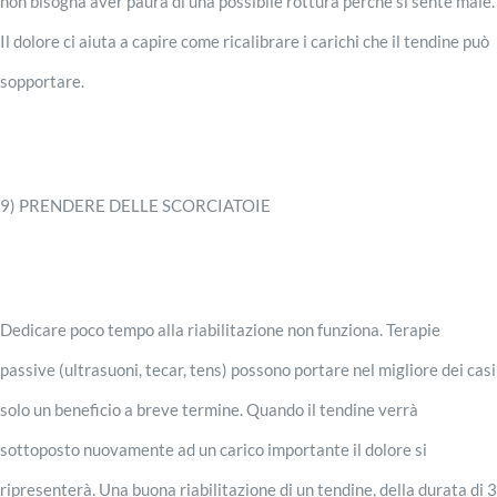
non bisogna aver paura di una possibile rottura perché si sente male.
Il dolore ci aiuta a capire come ricalibrare i carichi che il tendine può
sopportare.
9) PRENDERE DELLE SCORCIATOIE
Dedicare poco tempo alla riabilitazione non funziona. Terapie
passive (ultrasuoni, tecar, tens) possono portare nel migliore dei casi
solo un beneficio a breve termine. Quando il tendine verrà
sottoposto nuovamente ad un carico importante il dolore si
ripresenterà. Una buona riabilitazione di un tendine, della durata di 3