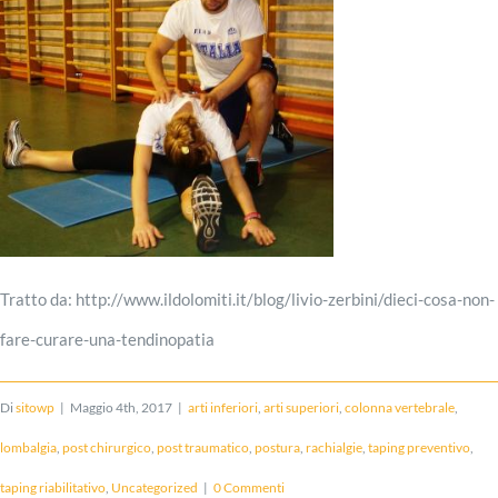
Tratto da: http://www.ildolomiti.it/blog/livio-zerbini/dieci-cosa-non-
fare-curare-una-tendinopatia
Di
sitowp
|
Maggio 4th, 2017
|
arti inferiori
,
arti superiori
,
colonna vertebrale
,
lombalgia
,
post chirurgico
,
post traumatico
,
postura
,
rachialgie
,
taping preventivo
,
taping riabilitativo
,
Uncategorized
|
0 Commenti