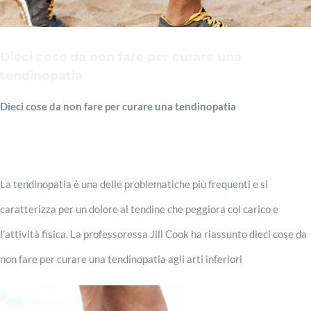
Libri
Dieci cose da non fare per curare una
tendinopatia
Video
Dieci cose da non fare per curare una tendinopatia
Taping System®
La tendinopatia è una delle problematiche più frequenti e si
caratterizza per un dolore al tendine che peggiora col carico e
Clients
l’attività fisica. La professoressa Jill Cook ha riassunto dieci cose da
non fare per curare una tendinopatia agli arti inferiori
Contatti